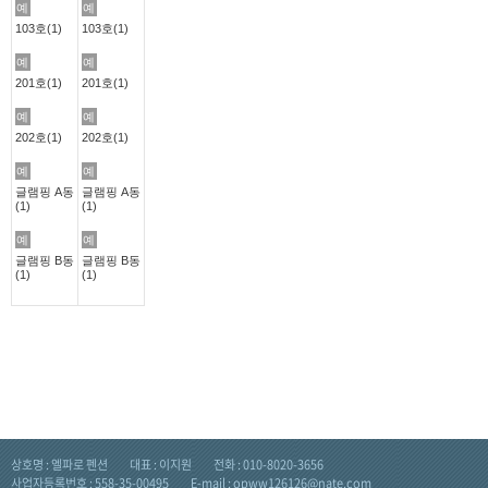
예
예
103호(1)
103호(1)
예
예
201호(1)
201호(1)
예
예
202호(1)
202호(1)
예
예
글램핑 A동
글램핑 A동
(1)
(1)
예
예
글램핑 B동
글램핑 B동
(1)
(1)
상호명 : 엘파로 펜션
대표 : 이지원
전화 : 010-8020-3656
사업자등록번호 : 558-35-00495
E-mail : opww126126@nate.com