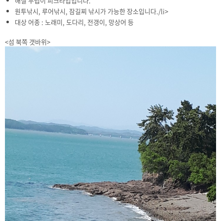
해질 무렵이 피크타입입니다.
원투낚시, 루어낚시, 잠길찌 낚시가 가능한 장소입니다./li>
대상 어종 : 노래미, 도다리, 전갱이, 망상어 등
<섬 북쪽 갯바위>