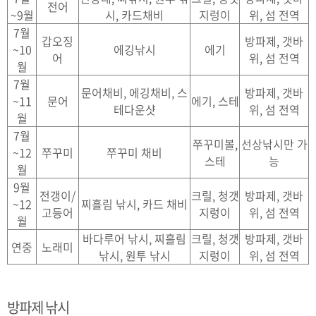
전어
~9월
시, 카드채비
지렁이
위, 섬 전역
7월
갑오징
방파제, 갯바
~10
에깅낚시
에기
어
위, 섬 전역
월
7월
문어채비, 에깅채비, 스
방파제, 갯바
~11
문어
에기, 스테
테다운샷
위, 섬 전역
월
7월
쭈꾸미볼,
선상낚시만 가
~12
쭈꾸미
쭈꾸미 채비
스테
능
월
9월
전갱이/
크릴, 청갯
방파제, 갯바
~12
찌흘림 낚시, 카드 채비
고등어
지렁이
위, 섬 전역
월
바다루어 낚시, 찌흘림
크릴, 청갯
방파제, 갯바
연중
노래미
낚시, 원투 낚시
지렁이
위, 섬 전역
방파제 낚시