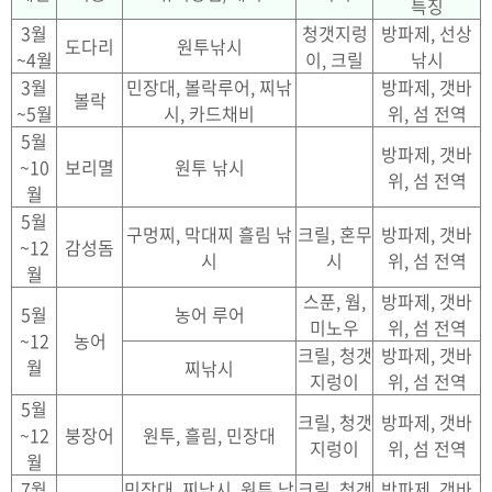
특징
3월
청갯지렁
방파제, 선상
도다리
원투낚시
~4월
이, 크릴
낚시
3월
민장대, 볼락루어, 찌낚
방파제, 갯바
볼락
~5월
시, 카드채비
위, 섬 전역
5월
방파제, 갯바
~10
보리멸
원투 낚시
위, 섬 전역
월
5월
구멍찌, 막대찌 흘림 낚
크릴, 혼무
방파제, 갯바
~12
감성돔
시
시
위, 섬 전역
월
스푼, 웜,
방파제, 갯바
5월
농어 루어
미노우
위, 섬 전역
~12
농어
크릴, 청갯
방파제, 갯바
월
찌낚시
지렁이
위, 섬 전역
5월
크릴, 청갯
방파제, 갯바
~12
붕장어
원투, 흘림, 민장대
지렁이
위, 섬 전역
월
7월
민장대, 찌낚시, 원투 낚
크릴, 청갯
방파제, 갯바