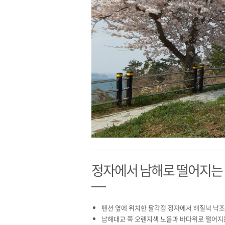
정자에서 남해로 떨어지는
펜션 옆에 위치한 팔각정 정자에서 해질녁 낙조
남해대교 쪽 오렌지색 노을과 바다위로 떨어지